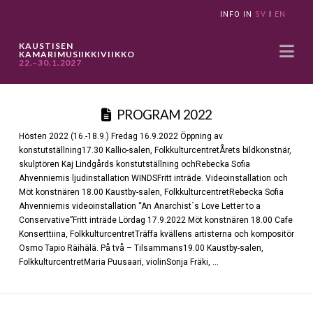
INFO IN
SV
I
EN
Na
KAUSTISEN
KAMARIMUSIIKKIVIIKKO
22.–30.1.2027
PROGRAM 2022
Hösten 2022 (16.-18.9.) Fredag 16.9.2022 Öppning av
konstutställning17.30 Kallio-salen, FolkkulturcentretÅrets bildkonstnär,
skulptören Kaj Lindgårds konstutställning ochRebecka Sofia
Ahvenniemis ljudinstallation WINDSFritt inträde. Videoinstallation och
Möt konstnären 18.00 Kaustby-salen, FolkkulturcentretRebecka Sofia
Ahvenniemis videoinstallation “An Anarchist´s Love Letter to a
Conservative”Fritt inträde Lördag 17.9.2022 Möt konstnären 18.00 Cafe
Konserttiina, FolkkulturcentretTräffa kvällens artisterna och kompositör
Osmo Tapio Räihälä. På två – Tilsammans19.00 Kaustby-salen,
FolkkulturcentretMaria Puusaari, violinSonja Fräki, …