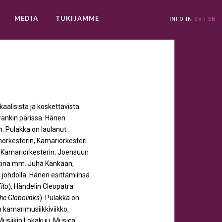
MEDIA
TUKIJAMME
INFO IN
SV
I
EN
aalisista ja koskettavista
rankin parissa. Hänen
. Pulakka on laulanut
orkesterin, Kamariorkesteri
 Kamariorkesterin, Joensuun
stina mm. Juha Kankaan,
johdolla. Hänen esittämiinsä
ito
), Händelin Cleopatra
he Globolinks
). Pulakka on
en kamarimusiikkiviikko,
Musiikin Lokakuu, Musica