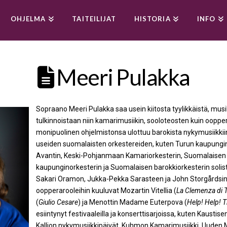
OHJELMA
TAITEILIJAT
HISTORIA
INFO
Meeri Pulakka
Sopraano Meeri Pulakka saa usein kiitosta tyylikkäistä, musik
tulkinnoistaan niin kamarimusiikin, sooloteosten kuin ooppe
monipuolinen ohjelmistonsa ulottuu barokista nykymusiikkiin
useiden suomalaisten orkestereiden, kuten Turun kaupungin
Avantin, Keski-Pohjanmaan Kamariorkesterin, Suomalaisen
kaupunginorkesterin ja Suomalaisen barokkiorkesterin soli
Sakari Oramon, Jukka-Pekka Sarasteen ja John Storgårdsin 
oopperarooleihin kuuluvat Mozartin Vitellia (
La Clemenza di T
(
Giulio Cesare
) ja Menottin Madame Euterpova (
Help! Help! T
esiintynyt festivaaleilla ja konserttisarjoissa, kuten Kaustis
Kallion nykymusiikkipäivät, Kuhmon Kamarimusiikki, Uuden 