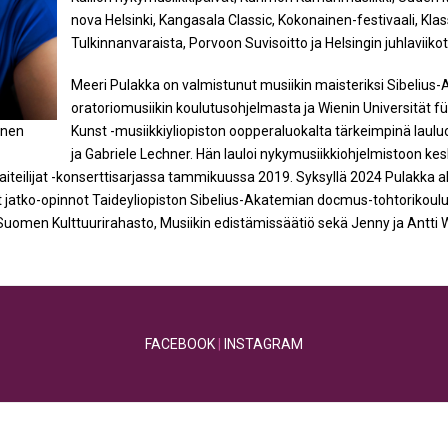
nova Helsinki, Kangasala Classic, Kokonainen-festivaali, Klas
Tulkinnanvaraista, Porvoon Suvisoitto ja Helsingin juhlaviikot
Meeri Pulakka on valmistunut musiikin maisteriksi Sibelius-A
oratoriomusiikin koulutusohjelmasta ja Wienin Universität f
Kunst -musiikkiyliopiston oopperaluokalta tärkeimpinä laul
onen
ja Gabriele Lechner. Hän lauloi nykymusiikkiohjelmistoon kes
aiteilijat -konserttisarjassa tammikuussa 2019. Syksyllä 2024 Pulakka alo
ät jatko-opinnot Taideyliopiston Sibelius-Akatemian docmus-tohtorikou
Suomen Kulttuurirahasto, Musiikin edistämissäätiö sekä Jenny ja Antti W
FACEBOOK
|
INSTAGRAM