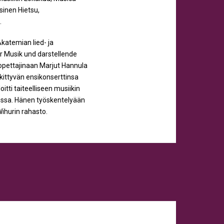
sinen Hietsu,
.
katemian lied- ja
ür Musik und darstellende
uopettajinaan Marjut Hannula
kittyvän ensikonserttinsa
itti taiteelliseen musiikin
lussa. Hänen työskentelyään
ihurin rahasto.