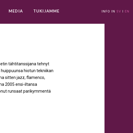
MEDIA
TUKIJAMME
INFO IN
SV
I
EN
tin tähtitanssijana tehnyt
n huippuunsa hiotun tekniikan
a sitten jazz, flamenco,
na 2005 ensi-iltansa
uonut runsaat parikymmentä