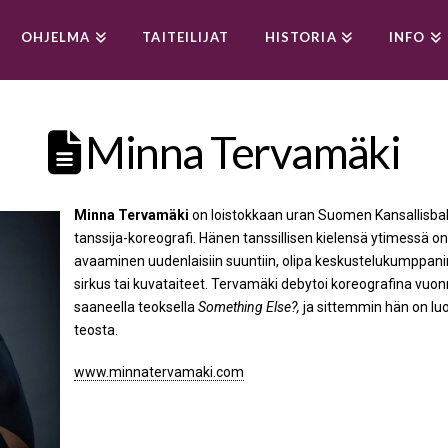
OHJELMA
TAITEILIJAT
HISTORIA
INFO
Minna Tervamäki
Minna Tervamäki
on loistokkaan uran Suomen Kansallisbale
tanssija-koreografi. Hänen tanssillisen kielensä ytimessä o
avaaminen uudenlaisiin suuntiin, olipa keskustelukumppanin
sirkus tai kuvataiteet. Tervamäki debytoi koreografina vuon
saaneella teoksella
Something Else?,
ja sittemmin hän on l
teosta.
www.minnatervamaki.com