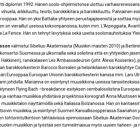
itti diplomin 1992. Hänen soolo-ohjelmistonsa ulottuu varhaisrenessan
vihuela, arkkiluuttu, teorbi, barokkikitara ja barokkiluuttu. Palviainen esii
urooppaa. Hän on yksi Battalia-yhtyeen perustajajäsenistä ja soittaa 
en on vieraillut useissa kokoonpanoissa, kuten mm. L’Arpeggiata, Avanti
 La Fenice. Hän on tehnyt levytyksiä sekä useita soolonauhoituksia Yleisra
ksson
valmistui Sibelius-Akatemiasta (Musiikin maisteri 2010) ja Berliini
nsertoi Suomessa ja ulkomailla sekä solistina että eri yhtyeiden jäse
o Häkkinen), ranskalaisen Les Ambassadeursin (joht. Alexis Kossenko), 
an barokkiorkesterin Barocco Borealen ja helsinkiläisen barokkiyhtye C
äri Eurooppaa Euroopan Unionin barokkiorkesterin kanssa mm. Lars Ulr
in johdolla. Marianna on esiintynyt muusikkona useissa tanssiteoksissa
neen Flying Bach –breakdance-esityksen cembalosolistina Euroopassa
ia ja vanhaa musiikkia yhdistävä projektinsa koreografi Anna Mustosen
 musiikkitalon näyttämöillä sekä Italiassa Bolzanossa. Hän on kantaesit
sovin musiikkia, ja esiintynyt Suomen Kansallisoopperassa Saariahon 
een tohtorintutkintoon tähtäävissä opinnoissaan Sibelius-Akatemian Do
puolen musiikkiin ja työstää sen tunneilmaisua myös uusien taiteen- ja m