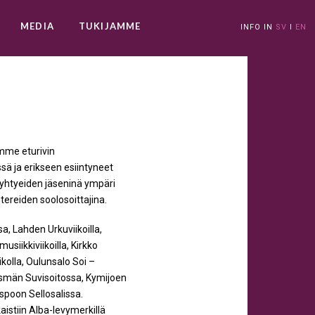
MEDIA
TUKIJAMME
INFO IN
SV
I
EN
mme eturivin
sä ja erikseen esiintyneet
i yhtyeiden jäseninä ympäri
reiden soolosoittajina.
 Lahden Urkuviikoilla,
siikkiviikoilla, Kirkko
kolla, Oulunsalo Soi –
Sysmän Suvisoitossa, Kymijoen
spoon Sellosalissa.
aistiin Alba-levymerkillä