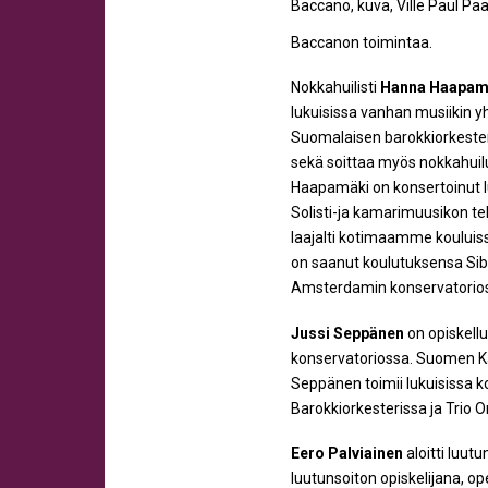
Baccano, kuva, Ville Paul P
Baccanon toimintaa.
Nokkahuilisti
Hanna Haapam
lukuisissa vanhan musiikin y
Suomalaisen barokkiorkester
sekä soittaa myös nokkahuil
Haapamäki on konsertoinut lu
Solisti-ja kamarimuusikon te
laajalti kotimaamme kouluis
on saanut koulutuksensa Si
Amsterdamin konservatorioss
Jussi Seppänen
on opiskell
konservatoriossa. Suomen Kan
Seppänen toimii lukuisissa 
Barokkiorkesterissa ja Trio O
Eero Palviainen
aloitti luut
luutunsoiton opiskelijana, op