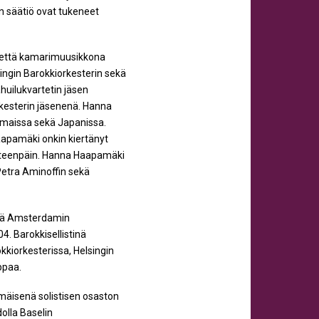
n säätiö ovat tukeneet
a että kamarimuusikkona
ingin Barokkiorkesterin sekä
uilukvartetin jäsen
rkesterin jäsenenä. Hanna
n maissa sekä Japanissa.
aapamäki onkin kiertänyt
 eteenpäin. Hanna Haapamäki
etra Aminoffin sekä
ekä Amsterdamin
. Barokkisellistinä
kiorkesterissa, Helsingin
ppaa.
mmäisenä solistisen osaston
olla Baselin