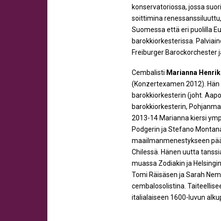
konservatoriossa, jossa suor
soittimina renessanssiluuttu, 
Suomessa että eri puolilla E
barokkiorkesterissa. Palviain
Freiburger Barockorchester ja
Cembalisti
Marianna Henri
(Konzertexamen 2012). Hän ko
barokkiorkesterin (joht. Aap
barokkiorkesterin, Pohjanma
2013-14 Marianna kiersi ymp
Podgerin ja Stefano Montanar
maailmanmenestykseen pääty
Chilessä. Hänen uutta tanss
muassa Zodiakin ja Helsingin
Tomi Räisäsen ja Sarah Nemt
cembalosolistina. Taiteellis
italialaiseen 1600-luvun alku