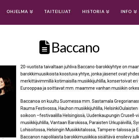
OHJELMA
TAITEILIJAT
HISTORIA
INFO
Baccano
20-vuotista taivaltaan juhliva Baccano-barokkiyhtye on maa
barokkimuusikoista koostuva yhtye, jonka jäsenet ovat yhdes
merkittävimmillä kotimaisilla musiikkijuhlilla, konsertoivat er
Eurooppaa ja soittavat mm. maamme vanhan musiikin orkeste
Baccanoa on kuultu Suomessa mm. Sastamala Gregorianassa,
Rauma Festivossa, Hauhon musiikkijuhlilla, HelsinkiOulaisten mu
soikoon –festivaalilla Helsingissä, Uudenkaupungin Crusell-vii
musiikkijuhlilla, Vantaan Barokissa, Paraisten Urkupäivillä, 
Lohisoitossa, Helsingin Musiikkitalossa, Tampere-talossa ja E
Baccanon napolilaista barokkimusiikkia sisältävä ensilevy julk