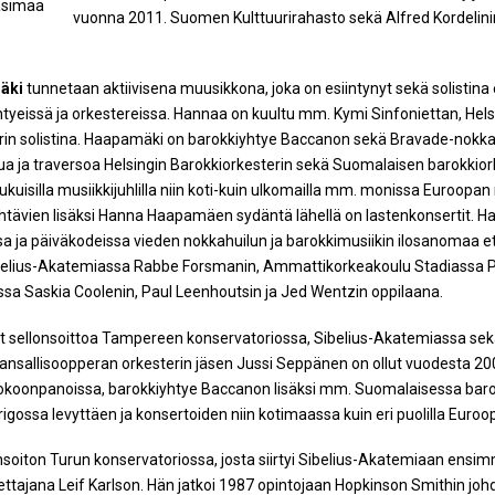
aasimaa
vuonna 2011. Suomen Kulttuurirahasto sekä Alfred Kordelini
äki
tunnetaan aktiivisena muusikkona, joka on esiintynyt sekä solistin
htyeissä ja orkestereissa. Hannaa on kuultu mm. Kymi Sinfoniettan, Hels
in solistina. Haapamäki on barokkiyhtye Baccanon sekä Bravade-nokkah
ua ja traversoa Helsingin Barokkiorkesterin sekä Suomalaisen barokkio
kuisilla musiikkijuhlilla niin koti-kuin ulkomailla mm. monissa Euroopa
htävien lisäksi Hanna Haapamäen sydäntä lähellä on lastenkonsertit. H
sa ja päiväkodeissa vieden nokkahuilun ja barokkimusiikin ilosanomaa
belius-Akatemiassa Rabbe Forsmanin, Ammattikorkeakoulu Stadiassa P
a Saskia Coolenin, Paul Leenhoutsin ja Jed Wentzin oppilaana.
ut sellonsoittoa Tampereen konservatoriossa, Sibelius-Akatemiassa s
sallisoopperan orkesterin jäsen Jussi Seppänen on ollut vuodesta 2004
kokoonpanoissa, barokkiyhtye Baccanon lisäksi mm. Suomalaisessa barok
rigossa levyttäen ja konsertoiden niin kotimaassa kuin eri puolilla Euroo
unsoiton Turun konservatoriossa, josta siirtyi Sibelius-Akatemiaan ensi
ettajana Leif Karlson. Hän jatkoi 1987 opintojaan Hopkinson Smithin johd