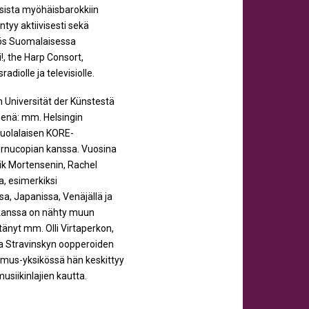
ssista myöhäisbarokkiin
ntyy aktiivisesti sekä
myös Suomalaisessa
!, the Harp Consort,
diolle ja televisiolle.
n Universität der Künstestä
nenä: mm. Helsingin
puolalaisen KORE-
ornucopian kanssa. Vuosina
ik Mortensenin, Rachel
, esimerkiksi
, Japanissa, Venäjällä ja
 kanssa on nähty muun
tänyt mm. Olli Virtaperkon,
ja Stravinskyn oopperoiden
cmus-yksikössä hän keskittyy
usiikinlajien kautta.