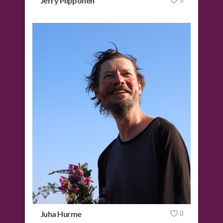
Jerry Piipponen
0
Juha Hurme
0