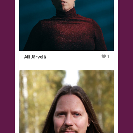
Aili Järvelä
1