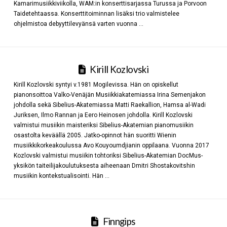
Kamarimusiikkiviikolla, WAM:in konserttisarjassa Turussa ja Porvoon
Taidetehtaassa. Konserttitoiminnan lisäksi trio valmistelee
ohjelmistoa debyyttilevyänsä varten vuonna …
Kirill Kozlovski
Kirill Kozlovski syntyi v.1981 Mogilevissa. Hän on opiskellut
pianonsoittoa Valko-Venäjän Musiikkiakatemiassa Irina Semenjakon
johdolla sekä Sibelius-Akatemiassa Matti Raekallion, Hamsa al-Wadi
Juriksen, Ilmo Rannan ja Eero Heinosen johdolla. Kirill Kozlovski
valmistui musiikin maisteriksi Sibelius-Akatemian pianomusiikin
osastolta keväällä 2005. Jatko-opinnot hän suoritti Wienin
musiikkikorkeakoulussa Avo Kouyoumdjianin oppilaana. Vuonna 2017
Kozlovski valmistui musiikin tohtoriksi Sibelius-Akatemian DocMus-
yksikön taiteilijakoulutuksesta aiheenaan Dmitri Shostakovitshin
musiikin kontekstualisointi. Hän …
Finngips