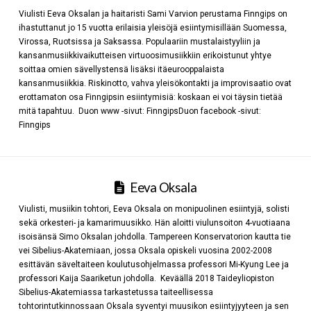
Viulisti Eeva Oksalan ja haitaristi Sami Varvion perustama Finngips on
ihastuttanut jo 15 vuotta erilaisia yleisöjä esiintymisillään Suomessa,
Virossa, Ruotsissa ja Saksassa. Populaariin mustalaistyyliin ja
kansanmusiikkivaikutteisen virtuoosimusiikkiin erikoistunut yhtye
soittaa omien sävellystensä lisäksi itäeurooppalaista
kansanmusiikkia. Riskinotto, vahva yleisökontakti ja improvisaatio ovat
erottamaton osa Finngipsin esiintymisiä: koskaan ei voi täysin tietää
mitä tapahtuu. Duon www -sivut: FinngipsDuon facebook -sivut:
Finngips
Eeva Oksala
Viulisti, musiikin tohtori, Eeva Oksala on monipuolinen esiintyjä, solisti
sekä orkesteri- ja kamarimuusikko. Hän aloitti viulunsoiton 4-vuotiaana
isoisänsä Simo Oksalan johdolla. Tampereen Konservatorion kautta tie
vei Sibelius-Akatemiaan, jossa Oksala opiskeli vuosina 2002-2008
esittävän säveltaiteen koulutusohjelmassa professori Mi-Kyung Lee ja
professori Kaija Saariketun johdolla. Keväällä 2018 Taideyliopiston
Sibelius-Akatemiassa tarkastetussa taiteellisessa
tohtorintutkinnossaan Oksala syventyi muusikon esiintyjyyteen ja sen