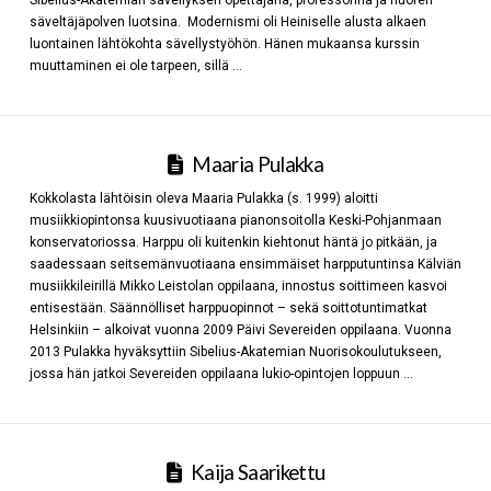
Sibelius-Akatemian sävellyksen opettajana, professorina ja nuoren
säveltäjäpolven luotsina. Modernismi oli Heiniselle alusta alkaen
luontainen lähtökohta sävellystyöhön. Hänen mukaansa kurssin
muuttaminen ei ole tarpeen, sillä …
Maaria Pulakka
Kokkolasta lähtöisin oleva Maaria Pulakka (s. 1999) aloitti
musiikkiopintonsa kuusivuotiaana pianonsoitolla Keski-Pohjanmaan
konservatoriossa. Harppu oli kuitenkin kiehtonut häntä jo pitkään, ja
saadessaan seitsemänvuotiaana ensimmäiset harpputuntinsa Kälviän
musiikkileirillä Mikko Leistolan oppilaana, innostus soittimeen kasvoi
entisestään. Säännölliset harppuopinnot – sekä soittotuntimatkat
Helsinkiin – alkoivat vuonna 2009 Päivi Severeiden oppilaana. Vuonna
2013 Pulakka hyväksyttiin Sibelius-Akatemian Nuorisokoulutukseen,
jossa hän jatkoi Severeiden oppilaana lukio-opintojen loppuun …
Kaija Saarikettu