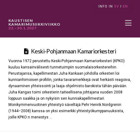
INFO IN
SV
I
EN
Na
KAUSTISEN
KAMARIMUSIIKKIVIIKKO
22.–30.1.2027
Keski-Pohjanmaan Kamariorkesteri
Vuonna 1972 perustettu Keski-Pohjanmaan Kamariorkesteri (KPKO)
kuuluu kansainvälisesti tunnetuimpiin suomalaisorkestereihin.
Perustajansa, kapellimestari Juha Kankaan johdolla orkesteri loi
kunnianhimoisen profiilin, jonka tavaramerkkejä ovat herkästi reagoiva,
dynaaminen yhteissointi ja laaja ohjelmisto barokista tähän päivään.
Juha Kangas toimi orkesterin taiteellisena johtajana vuoden 2008
loppuun saakka ja on nykyisin sen kunniakapellimestari.
Monikymmenvuotinen yhteistyö säveltäjä Pehr Henrik Nordgrenin
(1944–2008) kanssa on yksi esimerkki yhteistyökumppanuuksista,
joille KPKO:n menestys …