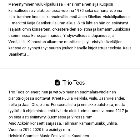
Menestyminen viulukilpailuissa – ensimmäinen sija Kuopion
kansallisessa viulukilpailussa vuonna 1980 sekä samana vuonna
sijoittuminen finaaliin kansainvälisessä Jean Sibelius -viulukilpailussa
– merkitsi Kaija Saariketulle uran alkua. Siitä lähtien hän on esiintynyt
laajasti omin konsertein, orkestereiden solistina ja kamarimuusikkona
useimmissa Euroopan maissa, Yhdysvalloissa, Japanissa ja
Venäjällä. Kiinnostus aikamme musiikkiin ja yhteistyö säveltäjien
kanssa on synnyttänyt suuren joukon hänelle kirjoitettuja teoksia. Kaija
Saarikettu …
Trio Teos
Trio Teos on energinen ja vetovoimainen suomalais-virolainen
pianotrio jossa soittavat Kreeta-Julia Heikkilä, viulu, JaaniHelander,
sello ja Jaan Ots, piano. Persoonallista ja ennakkoluulotonta, mutta
tyylikästä ohjelmistoa esittävä trio aloitti toimintansa vuonna 2017 ja
on siitä asti esiintynyt Suomessa ja Virossa mm.
Aino Acktén konserttisarjassa, Tallinnan kamarimusiikkijuhlilla.
Vuonna 2019-2020 trio esiintyy mm.
Helsinki Chamber Music Festivalilla, Kaustisen