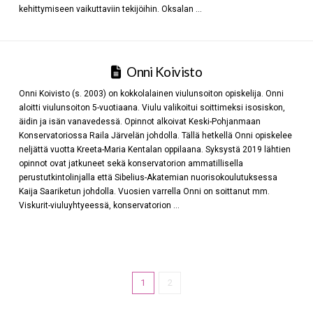
kehittymiseen vaikuttaviin tekijöihin. Oksalan …
Onni Koivisto
Onni Koivisto (s. 2003) on kokkolalainen viulunsoiton opiskelija. Onni
aloitti viulunsoiton 5-vuotiaana. Viulu valikoitui soittimeksi isosiskon,
äidin ja isän vanavedessä. Opinnot alkoivat Keski-Pohjanmaan
Konservatoriossa Raila Järvelän johdolla. Tällä hetkellä Onni opiskelee
neljättä vuotta Kreeta-Maria Kentalan oppilaana. Syksystä 2019 lähtien
opinnot ovat jatkuneet sekä konservatorion ammatillisella
perustutkintolinjalla että Sibelius-Akatemian nuorisokoulutuksessa
Kaija Saariketun johdolla. Vuosien varrella Onni on soittanut mm.
Viskurit-viuluyhtyeessä, konservatorion …
1
2