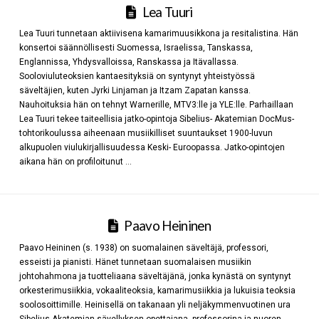
Lea Tuuri
Lea Tuuri tunnetaan aktiivisena kamarimuusikkona ja resitalistina. Hän
konsertoi säännöllisesti Suomessa, Israelissa, Tanskassa,
Englannissa, Yhdysvalloissa, Ranskassa ja Itävallassa.
Sooloviuluteoksien kantaesityksiä on syntynyt yhteistyössä
säveltäjien, kuten Jyrki Linjaman ja Itzam Zapatan kanssa.
Nauhoituksia hän on tehnyt Warnerille, MTV3:lle ja YLE:lle. Parhaillaan
Lea Tuuri tekee taiteellisia jatko-opintoja Sibelius- Akatemian DocMus-
tohtorikoulussa aiheenaan musiikilliset suuntaukset 1900-luvun
alkupuolen viulukirjallisuudessa Keski- Euroopassa. Jatko-opintojen
aikana hän on profiloitunut …
Paavo Heininen
Paavo Heininen (s. 1938) on suomalainen säveltäjä, professori,
esseisti ja pianisti. Hänet tunnetaan suomalaisen musiikin
johtohahmona ja tuotteliaana säveltäjänä, jonka kynästä on syntynyt
orkesterimusiikkia, vokaaliteoksia, kamarimusiikkia ja lukuisia teoksia
soolosoittimille. Heinisellä on takanaan yli neljäkymmenvuotinen ura