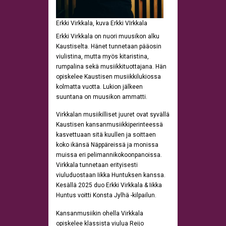
Erkki Virkkala, kuva Erkki VIrkkala
Erkki Virkkala on nuori muusikon alku
Kaustiselta. Hänet tunnetaan pääosin
viulistina, mutta myös kitaristina,
rumpalina sekä musiikkituottajana. Hän
opiskelee Kaustisen musiikkilukiossa
kolmatta vuotta. Lukion jälkeen
suuntana on muusikon ammatti.
Virkkalan musiikilliset juuret ovat syvällä
Kaustisen kansanmusiikkiperinteessä
kasvettuaan sitä kuullen ja soittaen
koko ikänsä Näppäreissä ja monissa
muissa eri pelimannikokoonpanoissa.
Virkkala tunnetaan erityisesti
viuluduostaan Iikka Huntuksen kanssa.
Kesällä 2025 duo Erkki Virkkala & Iikka
Huntus voitti Konsta Jylhä -kilpailun.
Kansanmusiikin ohella Virkkala
opiskelee klassista viulua Reijo