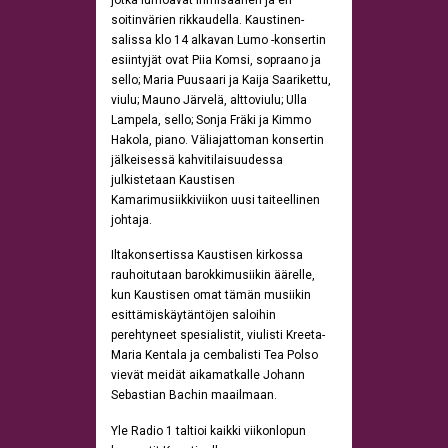
soitinvärien rikkaudella. Kaustinen-
salissa klo 14 alkavan Lumo -konsertin
esiintyjät ovat Piia Komsi, sopraano ja
sello; Maria Puusaari
ja Kaija Saarikettu,
viulu; Mauno Järvelä, alttoviulu; Ulla
Lampela, sello; Sonja Fräki ja Kimmo
Hakola, piano. Väliajattoman konsertin
jälkeisessä kahvitilaisuudessa
julkistetaan Kaustisen
Kamarimusiikkiviikon uusi taiteellinen
johtaja.
Iltakonsertissa Kaustisen kirkossa
rauhoitutaan barokkimusiikin äärelle,
kun Kaustisen omat tämän musiikin
esittämiskäytäntöjen saloihin
perehtyneet spesialistit, viulisti Kreeta-
Maria Kentala ja cembalisti Tea Polso
vievät meidät aikamatkalle Johann
Sebastian Bachin maailmaan.
Yle Radio 1 taltioi kaikki viikonlopun