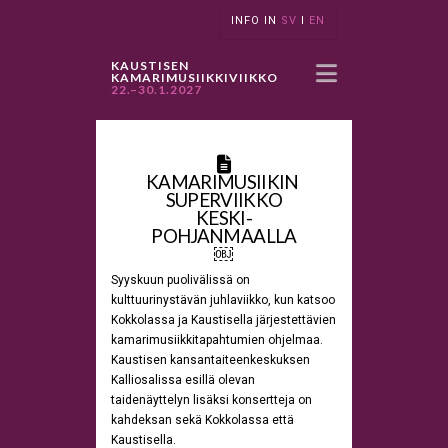
INFO IN
SV
I
EN
Navigatio
KAUSTISEN
KAMARIMUSIIKKIVIIKKO
22.–30.1.2027
KAMARIMUSIIKIN
SUPERVIIKKO
KESKI-
POHJANMAALLA
￼
Syyskuun puolivälissä on
kulttuurinystävän juhlaviikko, kun katsoo
Kokkolassa ja Kaustisella järjestettävien
kamarimusiikkitapahtumien ohjelmaa.
Kaustisen kansantaiteenkeskuksen
Kalliosalissa esillä olevan
taidenäyttelyn lisäksi konsertteja on
kahdeksan sekä Kokkolassa että
Kaustisella.