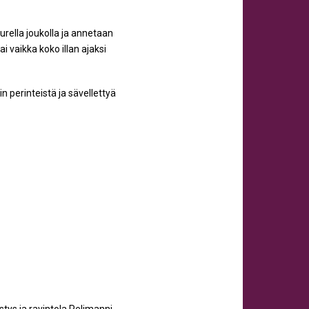
urella joukolla ja annetaan
 vaikka koko illan ajaksi
n perinteistä ja sävellettyä
tys ja ravintola Pelimanni