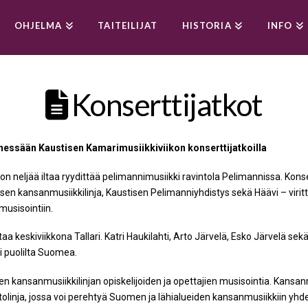
OHJELMA
TAITEILIJAT
HISTORIA
INFO
Konserttijatkot
essään Kaustisen Kamarimusiikkiviikon konserttijatkoilla
n neljää iltaa ryydittää pelimannimusiikki ravintola Pelimannissa. Konse
isen kansanmusiikkilinja, Kaustisen Pelimanniyhdistys sekä Häävi – virit
usisointiin.
ttaa keskiviikkona Tallari. Katri Haukilahti, Arto Järvelä, Esko Järvelä s
i puolilta Suomea.
n kansanmusiikkilinjan opiskelijoiden ja opettajien musisointia. Kansan
olinja, jossa voi perehtyä Suomen ja lähialueiden kansanmusiikkiin yhde