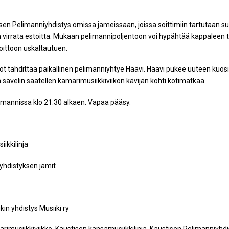
isen Pelimanniyhdistys omissa jameissaan, joissa soittimiin tartutaan su
 virrata estoitta. Mukaan pelimannipoljentoon voi hypähtää kappaleen tai
oittoon uskaltautuen.
kot tahdittaa paikallinen pelimanniyhtye Häävi. Häävi pukee uuteen kuosii
 sävelin saatellen kamarimusiikkiviikon kävijän kohti kotimatkaa.
limannissa klo 21.30 alkaen. Vapaa pääsy.
ikkilinja
yhdistyksen jamit
kin yhdistys Musiiki ry
rimusiikkiviikko, Kaustisen kansamusiikkilinja, Kaustisen Pelimanniyhdis