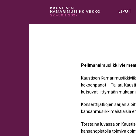
KAUSTISEN
LIPUT
KAMARIMUSIIKKIVIIKKO
22.–30.1.2027
Pelimannimusiikki vie menn
Kaustisen Kamarimusiikkiviiko
kokoonpanot – Tallari, Kaust
kutsuvat liittymään mukaan m
Konserttijatkojen sarjan aloi
kansanmusiikkimaistiaisia er
Torstaina luvassa on Kaustise
kansanopistolla toimiva opint