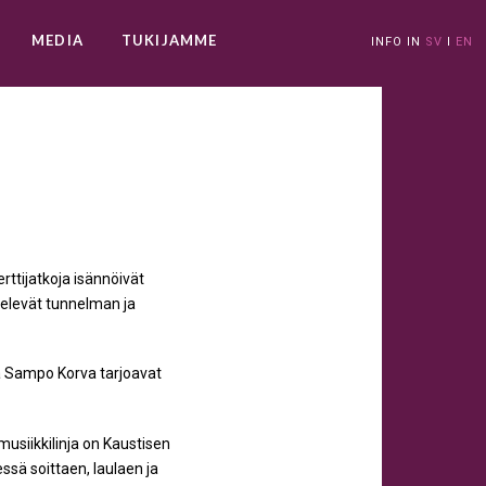
MEDIA
TUKIJAMME
INFO IN
SV
I
EN
rttijatkoja isännöivät
televät tunnelman ja
ekä Sampo Korva tarjoavat
musiikkilinja on Kaustisen
ssä soittaen, laulaen ja