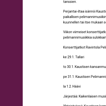
tanssien.
Perjantai-iltaa isännöi Kaust
paikallisen pelimannimusiikin
kuunnellen tai itse mukaan s
Viikon viimeiset konserttijat
pelimannimusiikkia sulokkain
Konserttijatkot Ravintola Pe
ke 29.1. Tallari
to 30.1. Kaustisen kansanmusi
pe 31.1. Kaustisen Pelimanni
la 1.2. Häävi
Järjestää: Kaikenlaisen musii
Yhteistyössä: Kaustisen kama