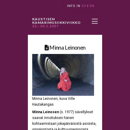
INFO IN
SV
I
EN
Navigatio
KAUSTISEN
KAMARIMUSIIKKIVIIKKO
22.–30.1.2027
Minna Leinonen
Minna Leinonen, kuva Ville
Hautakangas
Minna Leinosen
(s. 1977) sävellykset
saavat innoituksen hänen
kohtaamistaan jokapäiväisistä asioista,
ympäristöstä ja kulttuuriperinnöstä.