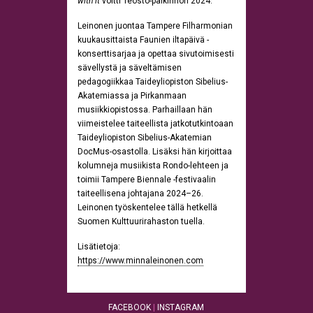
with it
voitti Teosto-palkinnon 2024.
Leinonen juontaa Tampere Filharmonian
kuukausittaista Faunien iltapäivä -
konserttisarjaa ja opettaa sivutoimisesti
sävellystä ja säveltämisen
pedagogiikkaa Taideyliopiston Sibelius-
Akatemiassa ja Pirkanmaan
musiikkiopistossa. Parhaillaan hän
viimeistelee taiteellista jatkotutkintoaan
Taideyliopiston Sibelius-Akatemian
DocMus-osastolla. Lisäksi hän kirjoittaa
kolumneja musiikista Rondo-lehteen ja
toimii Tampere Biennale -festivaalin
taiteellisena johtajana 2024–26.
Leinonen työskentelee tällä hetkellä
Suomen Kulttuurirahaston tuella.
Lisätietoja:
https://www.minnaleinonen.com
FACEBOOK
|
INSTAGRAM