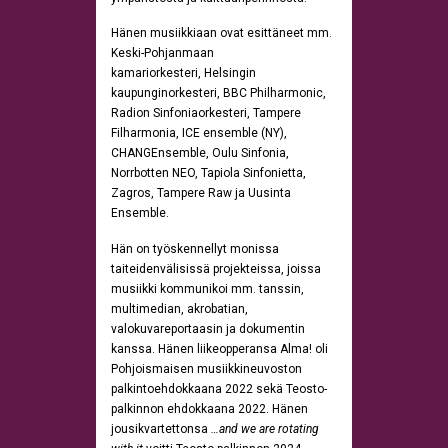
Hänen musiikkiaan ovat esittäneet mm.
Keski-Pohjanmaan
kamariorkesteri, Helsingin
kaupunginorkesteri, BBC Philharmonic,
Radion Sinfoniaorkesteri, Tampere
Filharmonia, ICE ensemble (NY),
CHANGEnsemble, Oulu Sinfonia,
Norrbotten NEO, Tapiola Sinfonietta,
Zagros, Tampere Raw ja Uusinta
Ensemble.
Hän on työskennellyt monissa
taiteidenvälisissä projekteissa, joissa
musiikki kommunikoi mm. tanssin,
multimedian, akrobatian,
valokuvareportaasin ja dokumentin
kanssa. Hänen liikeopperansa Alma! oli
Pohjoismaisen musiikkineuvoston
palkintoehdokkaana 2022 sekä Teosto-
palkinnon ehdokkaana 2022. Hänen
jousikvartettonsa
…and we are rotating