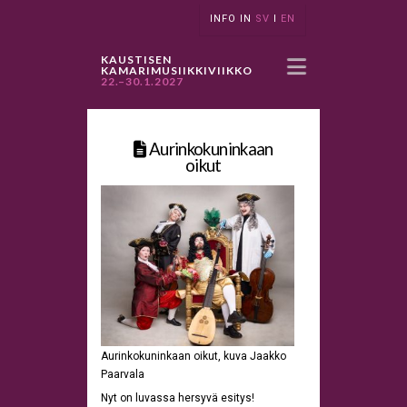
INFO IN
SV
I
EN
Navigatio
KAUSTISEN
KAMARIMUSIIKKIVIIKKO
22.–30.1.2027
Aurinkokuninkaan
oikut
Aurinkokuninkaan oikut, kuva Jaakko
Paarvala
Nyt on luvassa hersyvä esitys!