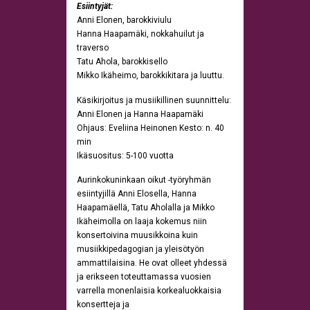
Esiintyjät:
Anni Elonen, barokkiviulu
Hanna Haapamäki, nokkahuilut ja
traverso
Tatu Ahola, barokkisello
Mikko Ikäheimo, barokkikitara ja luuttu.
Käsikirjoitus ja musiikillinen suunnittelu:
Anni Elonen ja Hanna Haapamäki
Ohjaus: Eveliina Heinonen Kesto: n. 40
min
Ikäsuositus: 5-100 vuotta
Aurinkokuninkaan oikut -työryhmän
esiintyjillä Anni Elosella, Hanna
Haapamäellä, Tatu Aholalla ja Mikko
Ikäheimolla on laaja kokemus niin
konsertoivina muusikkoina kuin
musiikkipedagogian ja yleisötyön
ammattilaisina. He ovat olleet yhdessä
ja erikseen toteuttamassa vuosien
varrella monenlaisia korkealuokkaisia
konsertteja ja