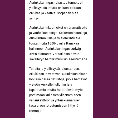
Aurinkokuningas rakastaa tunnetusti
ylellisyyksiä, mutta on luonteeltaan
oikukas ja vaativa. Soppahan siitä
syntyy!
Aurinkokuninkaan oikut on dramatisoitu
ja vauhdikas esitys. Se kertoo hauskoja,
eriskummallisia ja mielenkiintoisia
tositarinoita 1600-luvulla Ranskaa
hallinneen Aurinkokuningas Ludwig
XIV:n elämästä Versaillesin hoviin
sävelletyn barokkimusiikin säestämänä.
Taiteita ja ylellisyyttä rakastaneen,
oikukkaan ja vaativan Aurinkokuninkaan
hovissa herää ristiriitoja, jotka heittävät
yleisön keskelle hullunkurisia
tapahtumia, mutta herättelevät myös
pohtimaan kulissien ylläpitämiseen,
vallankäyttöön ja yhteiskunnallisen
tasa-arvon toteutumiseen liittyviä
teemoja.