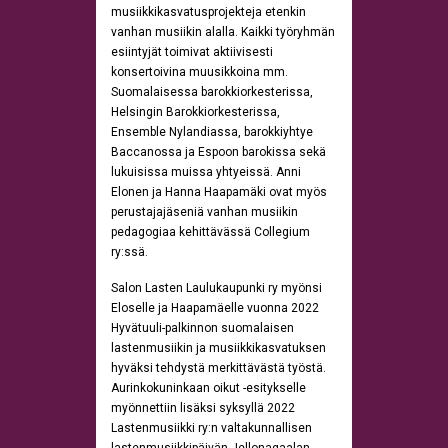
musiikkikasvatusprojekteja etenkin
vanhan musiikin alalla. Kaikki työryhmän
esiintyjät toimivat aktiivisesti
konsertoivina muusikkoina mm.
Suomalaisessa barokkiorkesterissa,
Helsingin Barokkiorkesterissa,
Ensemble Nylandiassa, barokkiyhtye
Baccanossa ja Espoon barokissa sekä
lukuisissa muissa yhtyeissä. Anni
Elonen ja Hanna Haapamäki ovat myös
perustajajäseniä vanhan musiikin
pedagogiaa kehittävässä Collegium
ry:ssä.
Salon Lasten Laulukaupunki ry myönsi
Eloselle ja Haapamäelle vuonna 2022
Hyvätuuli-palkinnon suomalaisen
lastenmusiikin ja musiikkikasvatuksen
hyväksi tehdystä merkittävästä työstä.
Aurinkokuninkaan oikut -esitykselle
myönnettiin lisäksi syksyllä 2022
Lastenmusiikki ry:n valtakunnallisen