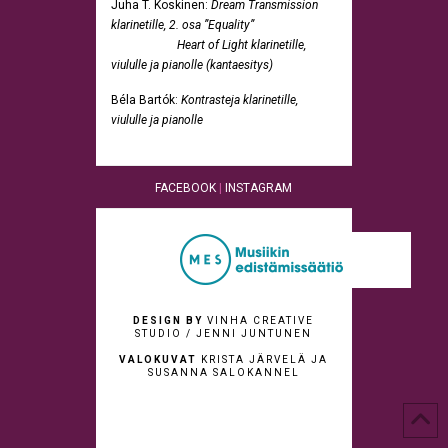
Juha T. Koskinen:
Dream Transmission
klarinetille, 2. osa ”Equality”
Heart of Light klarinetille,
viululle ja pianolle (kantaesitys)
Béla Bartók:
Kontrasteja klarinetille,
viululle ja pianolle
FACEBOOK
|
INSTAGRAM
DESIGN BY
VINHA CREATIVE
STUDIO / JENNI JUNTUNEN
VALOKUVAT
KRISTA JÄRVELÄ JA
SUSANNA SALOKANNEL