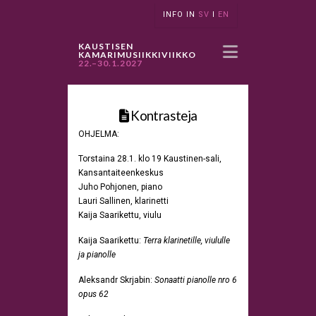
INFO IN
SV
I
EN
Navigatio
KAUSTISEN
KAMARIMUSIIKKIVIIKKO
22.–30.1.2027
Kontrasteja
OHJELMA:
Torstaina 28.1. klo 19 Kaustinen-sali,
Kansantaiteenkeskus
Juho Pohjonen, piano
Lauri Sallinen, klarinetti
Kaija Saarikettu, viulu
Kaija Saarikettu:
Terra klarinetille, viululle
ja pianolle
Aleksandr Skrjabin:
Sonaatti pianolle nro 6
opus 62