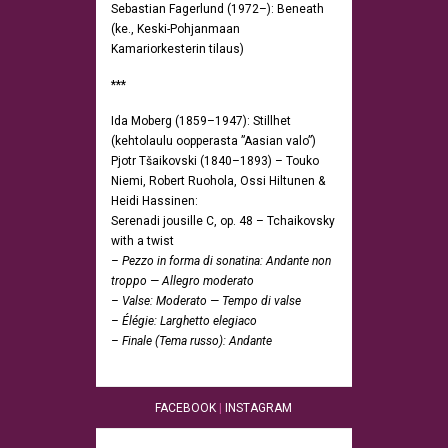
Sebastian Fagerlund (1972–): Beneath
(ke., Keski-Pohjanmaan
Kamariorkesterin tilaus)
***
Ida Moberg (1859–1947): Stillhet
(kehtolaulu oopperasta ”Aasian valo”)
Pjotr Tšaikovski (1840–1893) – Touko
Niemi, Robert Ruohola, Ossi Hiltunen &
Heidi Hassinen:
Serenadi jousille C, op. 48 – Tchaikovsky
with a twist
– Pezzo in forma di sonatina: Andante non
troppo — Allegro moderato
– Valse: Moderato — Tempo di valse
– Élégie: Larghetto elegiaco
– Finale (Tema russo): Andante
FACEBOOK
|
INSTAGRAM