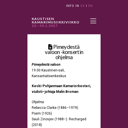
INFO IN
SV
I
EN
Navigatio
KAUSTISEN
KAMARIMUSIIKKIVIIKKO
22.–30.1.2027
Pimeydestä
valoon -konsertin
ohjelma
Pimeydestä valoon
19.00 Kaustinen-sali,
Kansantaiteenkeskus
Keski-Pohjanmaan Kamariorkesteri,
viulisti–johtaja Malin Broman
Ohjelma:
Rebecca Clarke (1886–1979):
Poem (1926)
Sauli Zinovjev (1988–): Recharged
(2018)