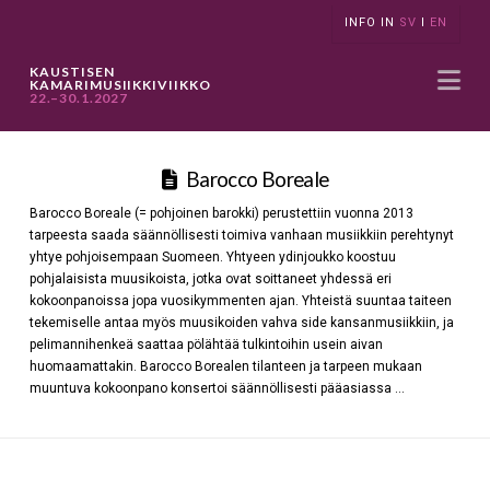
INFO IN
SV
I
EN
Na
KAUSTISEN
KAMARIMUSIIKKIVIIKKO
22.–30.1.2027
Barocco Boreale
Barocco Boreale (= pohjoinen barokki) perustettiin vuonna 2013
tarpeesta saada säännöllisesti toimiva vanhaan musiikkiin perehtynyt
yhtye pohjoisempaan Suomeen. Yhtyeen ydinjoukko koostuu
pohjalaisista muusikoista, jotka ovat soittaneet yhdessä eri
kokoonpanoissa jopa vuosikymmenten ajan. Yhteistä suuntaa taiteen
tekemiselle antaa myös muusikoiden vahva side kansanmusiikkiin, ja
pelimannihenkeä saattaa pölähtää tulkintoihin usein aivan
huomaamattakin. Barocco Borealen tilanteen ja tarpeen mukaan
muuntuva kokoonpano konsertoi säännöllisesti pääasiassa …