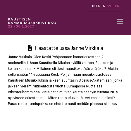
INFO IN
SV
I
EN
Na
KAUSTISEN
KAMARIMUSIIKKIVIIKKO
22.–30.1.2027
Haastattelussa Janne Virkkala
Janne Virkkala. Olen Keski-Pohjanmaan kamariorkesterin 2.
soolosellisti. Asun Kaustisella Nikulan kylällä vaimon, 3 lapsen ja
koiran kanssa. – Millainen oli tiesi muusikoksi/säveltäjäksi? Aloitin
sellonsoiton 11-vuotiaana Keski-Pohjanmaan musiikkiopistossa.
Kaustisen Musiikkilukion jälkeen suuntasin Sibelius-Akatemiaan, jonka
jälkeen vierähti viitisentoista vuotta Uumajassa Ruotsissa
orkesterihommissa. Vielä parin mutkan kautta päädyin vuonna 2015
nykyiseen orkesteriini. – Miten rentoudut/mitä teet vapaa-ajallasi?
Paras rentoutumispaikka on ehdottomasti meidän pihassa sijaitseva …