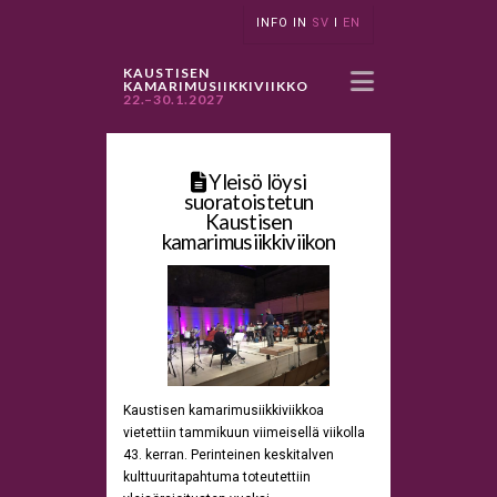
INFO IN
SV
I
EN
Navigatio
KAUSTISEN
KAMARIMUSIIKKIVIIKKO
22.–30.1.2027
Yleisö löysi
suoratoistetun
Kaustisen
kamarimusiikkiviikon
Kaustisen kamarimusiikkiviikkoa
vietettiin tammikuun viimeisellä viikolla
43. kerran. Perinteinen keskitalven
kulttuuritapahtuma toteutettiin