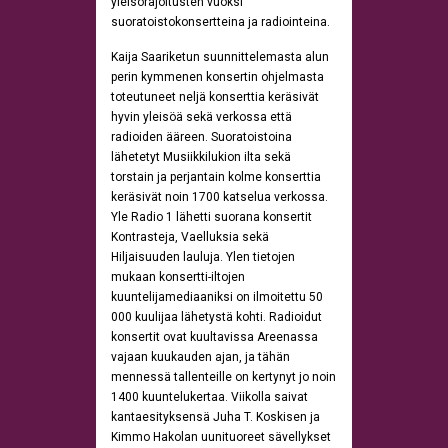
yleisörajoitusten vuoksi
suoratoistokonsertteina ja radiointeina.
Kaija Saariketun suunnittelemasta alun
perin kymmenen konsertin ohjelmasta
toteutuneet neljä konserttia keräsivät
hyvin yleisöä sekä verkossa että
radioiden ääreen. Suoratoistoina
lähetetyt Musiikkilukion ilta sekä
torstain ja perjantain kolme konserttia
keräsivät noin 1700 katselua verkossa.
Yle Radio 1 lähetti suorana konsertit
Kontrasteja, Vaelluksia sekä
Hiljaisuuden lauluja. Ylen tietojen
mukaan konsertti-iltojen
kuuntelijamediaaniksi on ilmoitettu 50
000 kuulijaa lähetystä kohti. Radioidut
konsertit ovat kuultavissa Areenassa
vajaan kuukauden ajan, ja tähän
mennessä tallenteille on kertynyt jo noin
1400 kuuntelukertaa. Viikolla saivat
kantaesityksensä Juha T. Koskisen ja
Kimmo Hakolan uunituoreet sävellykset