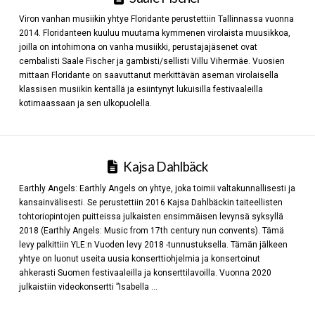
Viron vanhan musiikin yhtye Floridante perustettiin Tallinnassa vuonna
2014. Floridanteen kuuluu muutama kymmenen virolaista muusikkoa,
joilla on intohimona on vanha musiikki, perustajajäsenet ovat
cembalisti Saale Fischer ja gambisti/sellisti Villu Vihermäe. Vuosien
mittaan Floridante on saavuttanut merkittävän aseman virolaisella
klassisen musiikin kentällä ja esiintynyt lukuisilla festivaaleilla
kotimaassaan ja sen ulkopuolella.
Kajsa Dahlbäck
Earthly Angels: Earthly Angels on yhtye, joka toimii valtakunnallisesti ja
kansainvälisesti. Se perustettiin 2016 Kajsa Dahlbäckin taiteellisten
tohtoriopintojen puitteissa julkaisten ensimmäisen levynsä syksyllä
2018 (Earthly Angels: Music from 17th century nun convents). Tämä
levy palkittiin YLE:n Vuoden levy 2018 -tunnustuksella. Tämän jälkeen
yhtye on luonut useita uusia konserttiohjelmia ja konsertoinut
ahkerasti Suomen festivaaleilla ja konserttilavoilla. Vuonna 2020
julkaistiin videokonsertti ”Isabella …