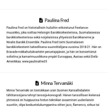
Pauliina Fred
Pauliina Fred on historiallisiin huiluihin erikoistunut freelance-
muusikko, joka soittaa Helsingin Barokkiorkesterissa, Suomalaisessa
barokkiorkesterissa sekä norjalaisissa yhtyeissä Barokkanerne ja
Nivalis Barokk Ensemble. Pauliina Fred toimi Suomalaisen
barokkiorkesterin taiteellisena suunnittelijana vuosina 2018-21. Hän on
Bravade-nokkahuilukvartetin perustajajäsen, ja hän on konsertoinut
solistina ja kamarimuusikkona ympäri Eurooppaa, Aasiaa sekä Etelä-
Amerikkaa. www.pauliinafred.fi
Minna Tervamäki
Minna Tervamäki on loistokkaan uran Suomen Kansallisbaletin
tähtitanssijana tehnyt tanssija-koreografi. Hänen tanssillisen kielensä
ytimessä on huippuunsa hiotun tekniikan avaaminen uudenlaisiin
suuntiin, olipa keskustelukumppanina sitten jazz, flamenco, sirkus tai