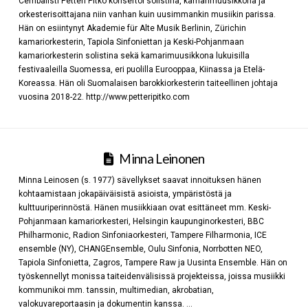
Cembalisti Petteri Pitko konsertoi solistina, kamarimuusikkona ja
orkesterisoittajana niin vanhan kuin uusimmankin musiikin parissa.
Hän on esiintynyt Akademie für Alte Musik Berlinin, Zürichin
kamariorkesterin, Tapiola Sinfoniettan ja Keski-Pohjanmaan
kamariorkesterin solistina sekä kamarimuusikkona lukuisilla
festivaaleilla Suomessa, eri puolilla Eurooppaa, Kiinassa ja Etelä-
Koreassa. Hän oli Suomalaisen barokkiorkesterin taiteellinen johtaja
vuosina 2018-22. http://www.petteripitko.com
Minna Leinonen
Minna Leinosen (s. 1977) sävellykset saavat innoituksen hänen
kohtaamistaan jokapäiväisistä asioista, ympäristöstä ja
kulttuuriperinnöstä. Hänen musiikkiaan ovat esittäneet mm. Keski-
Pohjanmaan kamariorkesteri, Helsingin kaupunginorkesteri, BBC
Philharmonic, Radion Sinfoniaorkesteri, Tampere Filharmonia, ICE
ensemble (NY), CHANGEnsemble, Oulu Sinfonia, Norrbotten NEO,
Tapiola Sinfonietta, Zagros, Tampere Raw ja Uusinta Ensemble. Hän on
työskennellyt monissa taiteidenvälisissä projekteissa, joissa musiikki
kommunikoi mm. tanssin, multimedian, akrobatian,
valokuvareportaasin ja dokumentin kanssa. …