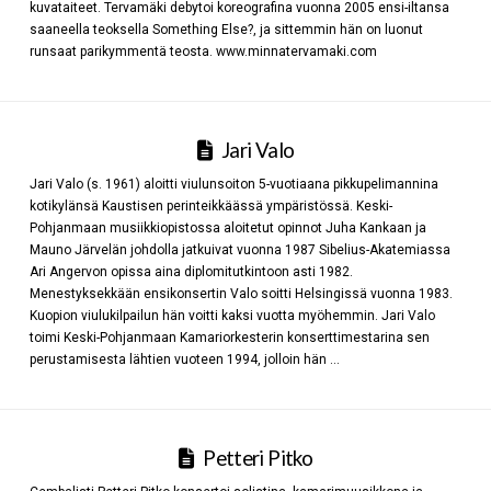
kuvataiteet. Tervamäki debytoi koreografina vuonna 2005 ensi-iltansa
saaneella teoksella Something Else?, ja sittemmin hän on luonut
runsaat parikymmentä teosta. www.minnatervamaki.com
Jari Valo
Jari Valo (s. 1961) aloitti viulunsoiton 5-vuotiaana pikkupelimannina
kotikylänsä Kaustisen perinteikkäässä ympäristössä. Keski-
Pohjanmaan musiikkiopistossa aloitetut opinnot Juha Kankaan ja
Mauno Järvelän johdolla jatkuivat vuonna 1987 Sibelius-Akatemiassa
Ari Angervon opissa aina diplomitutkintoon asti 1982.
Menestyksekkään ensikonsertin Valo soitti Helsingissä vuonna 1983.
Kuopion viulukilpailun hän voitti kaksi vuotta myöhemmin. Jari Valo
toimi Keski-Pohjanmaan Kamariorkesterin konserttimestarina sen
perustamisesta lähtien vuoteen 1994, jolloin hän …
Petteri Pitko