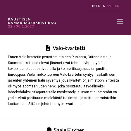
INFO IN
SV
I
EN
Na
KAUSTISEN
KAMARIMUSIIKKIVIIKKO
22.–30.1.2027
Valo-kvartetti
Ennen Valo-kvartetin perustamista sen Puolasta, Britanniasta ja
Suomesta kotoisin olevat jäsenet ovat tehneet yhteistyötä eri
kokoonpanoissa festivaaleilla ja konserttisarjoissa eri puolilla
Eurooppaa. Vielä melko tuoreen Valo-kvartetin syntyyn vaikutti sen
jäsenten yhteinen halu syventyä jousikvartettiohjelmistoon. Yhteistä
oli myös spontaaniuden henki, joka osoittautui täydelliseksi
lähtökohdaksi pitkäjänteiselle työskentelylle. Kvartetin johtotähti on
yhdistelmä partituurin mielekästä tutkimista ja soittajien vaistoihin
luottamista. Siitä on johdettu myös kvartetin …
Saale Fischer