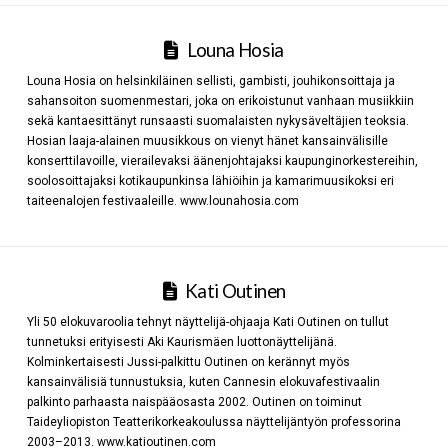
Louna Hosia
Louna Hosia on helsinkiläinen sellisti, gambisti, jouhikonsoittaja ja
sahansoiton suomenmestari, joka on erikoistunut vanhaan musiikkiin
sekä kantaesittänyt runsaasti suomalaisten nykysäveltäjien teoksia.
Hosian laaja-alainen muusikkous on vienyt hänet kansainvälisille
konserttilavoille, vierailevaksi äänenjohtajaksi kaupunginorkestereihin,
soolosoittajaksi kotikaupunkinsa lähiöihin ja kamarimuusikoksi eri
taiteenalojen festivaaleille. www.lounahosia.com
Kati Outinen
Yli 50 elokuvaroolia tehnyt näyttelijä-ohjaaja Kati Outinen on tullut
tunnetuksi erityisesti Aki Kaurismäen luottonäyttelijänä.
Kolminkertaisesti Jussi-palkittu Outinen on kerännyt myös
kansainvälisiä tunnustuksia, kuten Cannesin elokuvafestivaalin
palkinto parhaasta naispääosasta 2002. Outinen on toiminut
Taideyliopiston Teatterikorkeakoulussa näyttelijäntyön professorina
2003–2013. www.katioutinen.com