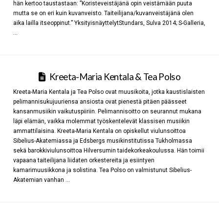
hän kertoo taustastaan: ”Koristeveistäjänä opin veistämään puuta
mutta se on eri kuin kuvanveisto. Taiteilijana/kuvanveistäjänä olen
aika lailla itseoppinut.” YksityisnäyttelytStundars, Sulva 2014; S-Galleria,
…
Kreeta-Maria Kentala & Tea Polso
Kreeta-Maria Kentala ja Tea Polso ovat muusikoita, jotka kaustislaisten
pelimannisukujuuriensa ansiosta ovat pienestä pitäen päässeet
kansanmusiikin vaikutuspiiriin. Pelimannisoitto on seurannut mukana
läpi elämän, vaikka molemmat työskentelevät klassisen musiikin
ammattilaisina. Kreeta-Maria Kentala on opiskellut viulunsoittoa
Sibelius-Akatemiassa ja Edsbergs musikinstitutissa Tukholmassa
sekä barokkiviulunsoittoa Hilversumin taidekorkeakoulussa. Hän toimii
vapaana taiteilijana liidaten orkestereita ja esiintyen
kamarimuusikkona ja solistina. Tea Polso on valmistunut Sibelius-
Akatemian vanhan …