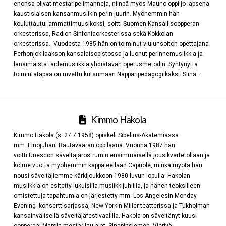
enonsa olivat mestaripelimanneja, niinpä myös Mauno oppi jo lapsena
kaustislaisen kansanmusiikin perin juurin. Myöhemmin hän
kouluttautui ammattimuusikoksi, soitti Suomen Kansallisoopperan
orkesterissa, Radion Sinfoniaorkesterissa sekä Kokkolan
orkesterissa. Vuodesta 1985 hän on toiminut viulunsoiton opettajana
Perhonjokilaakson kansalaisopistossa ja luonut perinnemusiikkia ja
länsimaista taidemusiikkia yhdistävän opetusmetodin. Syntynyttä
toimintatapaa on ruvettu kutsumaan Näppäripedagogiikaksi. Siinä …
Kimmo Hakola
Kimmo Hakola (s. 27.7.1958) opiskeli Sibelius-Akatemiassa
mm. Einojuhani Rautavaaran oppilaana. Vuonna 1987 hän
voitti Unescon säveltäjärostrumin ensimmäisellä jousikvartetollaan ja
kolme vuotta myöhemmin kappaleellaan Capriole, minkä myötä hän
nousi säveltäjiemme kärkijoukkoon 1980-luvun lopulla. Hakolan
musiikkia on esitetty lukuisilla musiikkijuhlilla, ja hänen teoksilleen
omistettuja tapahtumia on järjestetty mm. Los Angelesin Monday
Evening -konserttisarjassa, New Yorkin Miller-teatterissa ja Tukholman
kansainvälisellä säveltäjäfestivaalilla. Hakola on säveltänyt kuusi