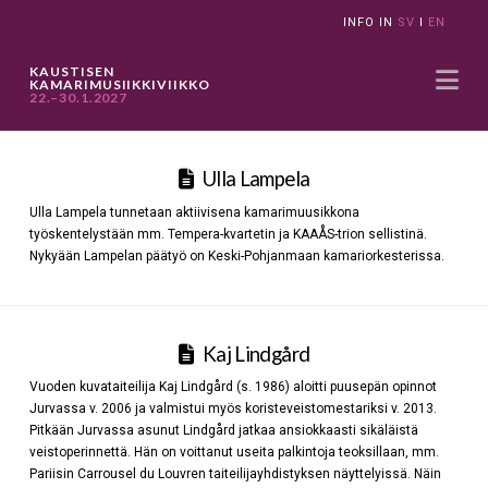
INFO IN
SV
I
EN
Na
KAUSTISEN
KAMARIMUSIIKKIVIIKKO
22.–30.1.2027
Ulla Lampela
Ulla Lampela tunnetaan aktiivisena kamarimuusikkona
työskentelystään mm. Tempera-kvartetin ja KAAÅS-trion sellistinä.
Nykyään Lampelan päätyö on Keski-Pohjanmaan kamariorkesterissa.
Kaj Lindgård
Vuoden kuvataiteilija Kaj Lindgård (s. 1986) aloitti puusepän opinnot
Jurvassa v. 2006 ja valmistui myös koristeveistomestariksi v. 2013.
Pitkään Jurvassa asunut Lindgård jatkaa ansiokkaasti sikäläistä
veistoperinnettä. Hän on voittanut useita palkintoja teoksillaan, mm.
Pariisin Carrousel du Louvren taiteilijayhdistyksen näyttelyissä. Näin