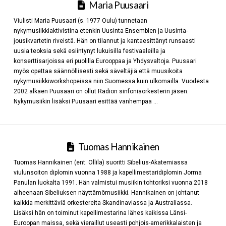
Maria Puusaari
Viulisti Maria Puusaari (s. 1977 Oulu) tunnetaan
nykymusiikkiaktivistina etenkin Uusinta Ensemblen ja Uusinta-
jousikvartetin riveistä. Hän on tilannut ja kantaesittänyt runsaasti
uusia teoksia sekä esiintynyt lukuisilla festivaaleilla ja
konserttisarjoissa eri puolilla Eurooppaa ja Yhdysvaltoja. Puusaari
myös opettaa säännöllisesti sekä säveltäjiä että muusikoita
nykymusiikkiworkshopeissa niin Suomessa kuin ulkomailla. Vuodesta
2002 alkaen Puusaari on ollut Radion sinfoniaorkesterin jäsen.
Nykymusiikin lisäksi Puusaari esittää vanhempaa …
Tuomas Hannikainen
Tuomas Hannikainen (ent. Ollila) suoritti Sibelius-Akatemiassa
viulunsoiton diplomin vuonna 1988 ja kapellimestaridiplomin Jorma
Panulan luokalta 1991. Hän valmistui musiikin tohtoriksi vuonna 2018
aiheenaan Sibeliuksen näyttämömusiikki. Hannikainen on johtanut
kaikkia merkittäviä orkestereita Skandinaviassa ja Australiassa.
Lisäksi hän on toiminut kapellimestarina lähes kaikissa Länsi-
Euroopan maissa, sekä vieraillut useasti pohjois-amerikkalaisten ja