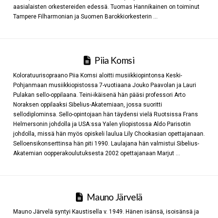
aasialaisten orkestereiden edessä. Tuomas Hannikainen on toiminut
Tampere Filharmonian ja Suomen Barokkiorkesterin …
Piia Komsi
Koloratuurisopraano Piia Komsi aloitti musiikkiopintonsa Keski-
Pohjanmaan musiikkiopistossa 7-vuotiaana Jouko Paavolan ja Lauri
Pulakan sello-oppilaana. Teini-ikäisenä hän pääsi professori Arto
Noraksen oppilaaksi Sibelius-Akatemiaan, jossa suoritti
sellodiplominsa. Sello-opintojaan hän täydensi vielä Ruotsissa Frans
Helmersonin johdolla ja USA:ssa Yalen yliopistossa Aldo Parisotin
johdolla, missä hän myös opiskeli laulua Lily Chookasian opettajanaan.
Selloensikonserttinsa hän piti 1990. Laulajana hän valmistui Sibelius-
Akatemian oopperakoulutuksesta 2002 opettajanaan Marjut …
Mauno Järvelä
Mauno Järvelä syntyi Kaustisella v. 1949. Hänen isänsä, isoisänsä ja