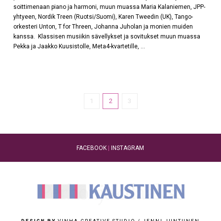
soittimenaan piano ja harmoni, muun muassa Maria Kalaniemen, JPP-
yhtyeen, Nordik Treen (Ruotsi/Suomi), Karen Tweedin (UK), Tango-
orkesteri Unton, T for Threen, Johanna Juholan ja monien muiden
kanssa. Klassisen musiikin sävellykset ja sovitukset muun muassa
Pekka ja Jaakko Kuusistolle, Meta4-kvartetille, …
1
2
3
FACEBOOK
|
INSTAGRAM