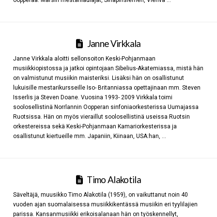
oopperaa: Marsin mestarilaulajat, Sinapinsiemen, Vierivä …
Janne Virkkala
Janne Virkkala aloitti sellonsoiton Keski-Pohjanmaan
musiikkiopistossa ja jatkoi opintojaan Sibelius-Akatemiassa, mistä hän
on valmistunut musiikin maisteriksi. Lisäksi hän on osallistunut
lukuisille mestarikursseille Iso- Britanniassa opettajinaan mm. Steven
Isserlis ja Steven Doane. Vuosina 1993- 2009 Virkkala toimi
soolosellistinä Norrlannin Oopperan sinfoniaorkesterissa Uumajassa
Ruotsissa. Hän on myös vieraillut soolosellistinä useissa Ruotsin
orkestereissa sekä Keski-Pohjanmaan Kamariorkesterissa ja
osallistunut kiertueille mm. Japaniin, Kiinaan, USA:han, …
Timo Alakotila
Säveltäjä, muusikko Timo Alakotila (1959), on vaikuttanut noin 40
vuoden ajan suomalaisessa musiikkikentässä musiikin eri tyylilajien
parissa. Kansanmusiikki erikoisalanaan hän on työskennellyt,