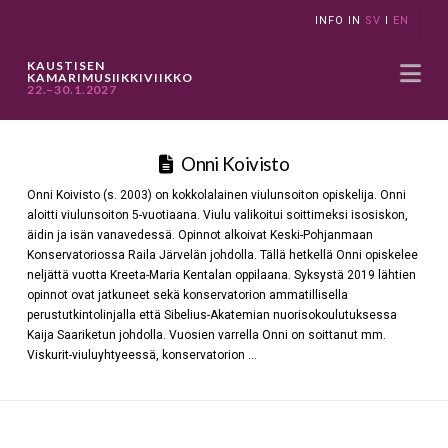
INFO IN
SV
I
EN
Na
KAUSTISEN
KAMARIMUSIIKKIVIIKKO
22.–30.1.2027
Onni Koivisto
Onni Koivisto (s. 2003) on kokkolalainen viulunsoiton opiskelija. Onni
aloitti viulunsoiton 5-vuotiaana. Viulu valikoitui soittimeksi isosiskon,
äidin ja isän vanavedessä. Opinnot alkoivat Keski-Pohjanmaan
Konservatoriossa Raila Järvelän johdolla. Tällä hetkellä Onni opiskelee
neljättä vuotta Kreeta-Maria Kentalan oppilaana. Syksystä 2019 lähtien
opinnot ovat jatkuneet sekä konservatorion ammatillisella
perustutkintolinjalla että Sibelius-Akatemian nuorisokoulutuksessa
Kaija Saariketun johdolla. Vuosien varrella Onni on soittanut mm.
Viskurit-viuluyhtyeessä, konservatorion …